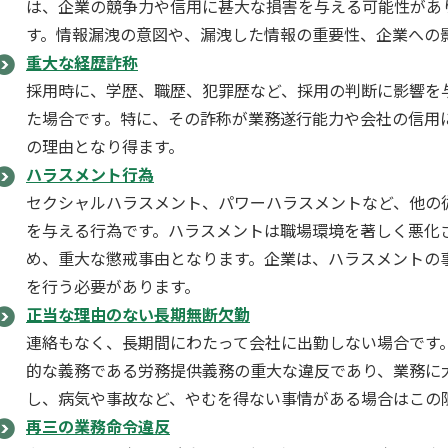
は、企業の競争力や信用に甚大な損害を与える可能性があ
す。情報漏洩の意図や、漏洩した情報の重要性、企業への
重大な経歴詐称
採用時に、学歴、職歴、犯罪歴など、採用の判断に影響を
た場合です。特に、その詐称が業務遂行能力や会社の信用
の理由となり得ます。
ハラスメント行為
セクシャルハラスメント、パワーハラスメントなど、他の
を与える行為です。ハラスメントは職場環境を著しく悪化
め、重大な懲戒事由となります。企業は、ハラスメントの
を行う必要があります。
正当な理由のない長期無断欠勤
連絡もなく、長期間にわたって会社に出勤しない場合です
的な義務である労務提供義務の重大な違反であり、業務に
し、病気や事故など、やむを得ない事情がある場合はこの
再三の業務命令違反