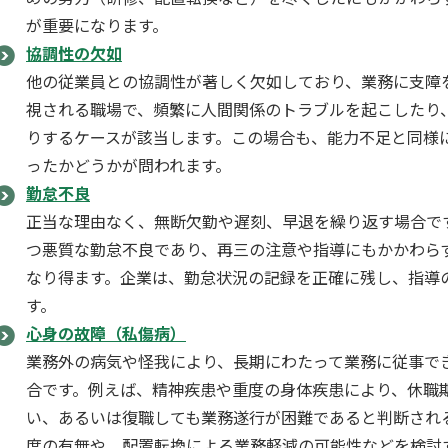
が重要になります。
協調性の欠如
他の従業員との協調性が著しく欠如しており、業務に支障
視される職場で、頻繁に人間関係のトラブルを起こしたり
りするケースが該当します。この場合も、能力不足と同様
ったかどうかが問われます。
勤怠不良
正当な理由なく、無断欠勤や遅刻、早退を繰り返す場合で
つ悪質な勤怠不良であり、再三の注意や指導にもかかわら
なり得ます。企業は、勤怠状況の記録を正確に残し、指導
す。
心身の故障（私傷病）
業務外の病気や怪我により、長期にわたって業務に従事で
合です。例えば、精神疾患や重度の身体疾患により、休職
い、あるいは復職しても業務遂行が困難であると判断され
度の有無や、配置転換による業務軽減の可能性などを検討