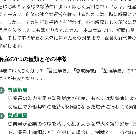
をはじめとする様々な法律によって厳しく規制されています。経
ある一方で、企業の健全な運営を維持するためには、時に解雇と
す。しかし、その判断と手続きを誤れば、不当解雇として訴訟に
信用を失うことにも繋がりかねません。本コラムでは、解雇に関
由、そして不当解雇を未然に防ぐための対策まで、企業の経営者
解説します。
解雇の3つの種類とその特徴
解雇には大きく分けて「普通解雇」「懲戒解雇」「整理解雇」の3
続きが必要となります。
普通解雇
従業員の能力不足や勤務態度の不良、あるいは私傷病によ
る理由で労働契約の継続が困難になった場合に行われる解
懲戒解雇
従業員が企業の秩序を著しく乱すような重大な規律違反（
ト、業務上横領など）を犯した場合に、制裁として行われ