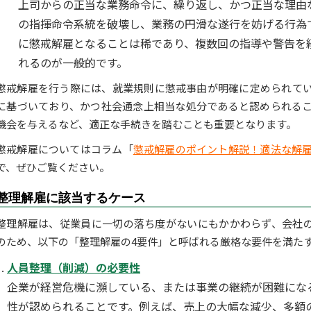
上司からの正当な業務命令に、繰り返し、かつ正当な理由
の指揮命令系統を破壊し、業務の円滑な遂行を妨げる行為
に懲戒解雇となることは稀であり、複数回の指導や警告を
れるのが一般的です。
懲戒解雇を行う際には、就業規則に懲戒事由が明確に定められて
に基づいており、かつ社会通念上相当な処分であると認められる
機会を与えるなど、適正な手続きを踏むことも重要となります。
懲戒解雇についてはコラム「
懲戒解雇のポイント解説！適法な解
で、ぜひご覧ください。
整理解雇に該当するケース
整理解雇は、従業員に一切の落ち度がないにもかかわらず、会社
のため、以下の「整理解雇の4要件」と呼ばれる厳格な要件を満た
人員整理（削減）の必要性
企業が経営危機に瀕している、または事業の継続が困難にな
性が認められることです。例えば、売上の大幅な減少、多額