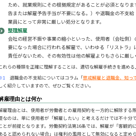
ため、就業規則にその根拠規定があることが必須となりま
告または解雇予告手当が不要になる。）や退職金の不支給
業員にとって非常に厳しい処分となります。
整理解雇
会社の経営不振や事業の縮小といった、使用者（会社側）
要になった場合に行われる解雇で、いわゆる「リストラ」
責任がないため、その有効性は他の解雇よりもさらに厳し
これらの種類を正確に理解することは、適切な解雇手続きを進める
※1
退職金の不支給についてはコラム「
懲戒解雇と退職金、知っ
しく紹介していますので、ぜひご覧ください。
解雇理由とは何か
解雇理由とは、使用者が労働者との雇用契約を一方的に解除する
要なのは、単に使用者が「解雇したい」と考えるだけでは不十分
ことが前提となります。労働契約法第16条では、解雇が「客観的
あると認められない場合」は権利の濫用として無効になると定め