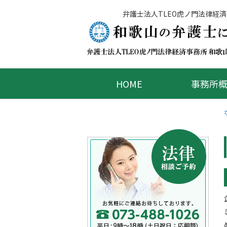
Skip
弁護士法人TLEO虎ノ門法律経
to
content
HOME
事務所