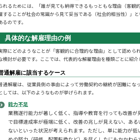
られるためには、「誰が見ても納得できるもっともな理由（客観
雇することが社会の常識から見て妥当である（社会的相当性）」と
あるのです。
具体的な解雇理由の例
実際にどのようなことが「客観的に合理的な理由」として認めら
な検討が必要です。ここでは、代表的な解雇理由を種類ごとに紹介
普通解雇に該当するケース
普通解雇は、従業員側の事由によって労働契約の継続が困難にな
としては、以下のようなものが挙げられます。
能力不足
業務遂行能力が著しく低く、指導や教育を行っても改善が
で目標達成率が極端に低く、改善の兆しが見えない、ある
ないといった状況が考えられます。ただし、単に能力が低
めの努力（研修、配置転換など）を尽くしたにもかかわら