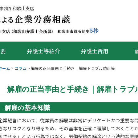
済事務所和歌山支店
概要
弁護士等紹介
弁護士費用
ホーム
>
コラム
>
解雇の正当事由と手続き｜解雇トラブル防止策
解雇の正当事由と手続き｜解雇トラブ
解雇の基本知識
企業経営において、従業員の解雇は非常にデリケートかつ重要な
きなリスクとなり得るため、その基本を正確に理解しておくこと
めさせる」という行為ではなく、労働契約の解除という法的な意