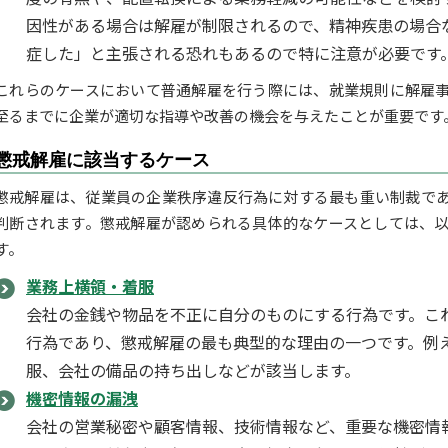
因性がある場合は解雇が制限されるので、精神疾患の場合
症した」と主張される恐れもあるので特に注意が必要です
これらのケースにおいて普通解雇を行う際には、就業規則に解雇
至るまでに企業が適切な指導や改善の機会を与えたことが重要です
懲戒解雇に該当するケース
懲戒解雇は、従業員の企業秩序違反行為に対する最も重い制裁で
判断されます。懲戒解雇が認められる具体的なケースとしては、
す。
業務上横領・着服
会社の金銭や物品を不正に自分のものにする行為です。こ
行為であり、懲戒解雇の最も典型的な理由の一つです。例
服、会社の備品の持ち出しなどが該当します。
機密情報の漏洩
会社の営業秘密や顧客情報、技術情報など、重要な機密情