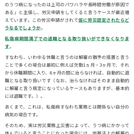
のうつ病になったのは上司のパワハラや長時間労働が原因で
ある」と主張し、労災申請をしてくると言うケースが最近増
えています。この労災申請がされて
仮に労災認定されたらど
うなるでしょうか
。
私傷病期間満了での退職となる取り扱いができなくなりま
す
。
すなわち、いわゆる休職と言うのは解雇の猶予の措置と言う
ことで多くの場合は最初に例えば欠勤1ヵ月・3ヶ月で、それ
から休職期間に入り、6ヶ月の間に治らなければ、自動的に退
職となる取り扱いです（なお、治らなければそのまま自動的
に解雇と言う規定になっているケースもありますが、基本的
には退職です。）。
あくまで、これは、私傷病すなわち業務とは関係ない自分の
病気の場合です。
そのため、実は労災業務上災害によって、うつ病にかかって
休んでいると言うことになった場合には、労基法上の解雇の